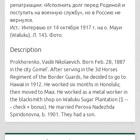
репатриации: «Исполнить долг перед Родиной и
поступить на военную службу», но в Россию не
вернулся.
Ист.: Интервью от 14 октября 1917 г. на о. Мауи
(Wailuku). Л. 143. Фото.
Description
Prokhorenko, Vasilii Nikolaevich. Born Feb. 28, 1887
in the city Gomel'. After serving in the 3d Horses
Regiment of the Border Guards, he decided to go to
Hawaii in 1912. He worked six months in Honolulu;
then moved to Maui. He worked as a metal worker in
the blacksmith shop on Wailuku Sugar Plantation ($ --
- check + bonus). He married Perova Nadezhda
Spiridonovna, b. 1901. They had a son.