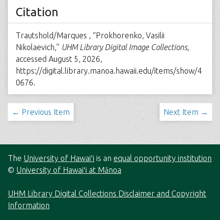
Citation
Trautshold/Marques , “Prokhorenko, Vasilii
Nikolaevich,”
UHM Library Digital Image Collections
,
accessed August 5, 2026,
https://digital.library.manoa.hawaii.edu/items/show/4
0676
.
← Previous Item
Next Item →
The
University of Hawaiʻi
is an
equal opportunity institution
©
University of Hawaiʻi at Mānoa
UHM Library Digital Collections Disclaimer and Copyright
Information