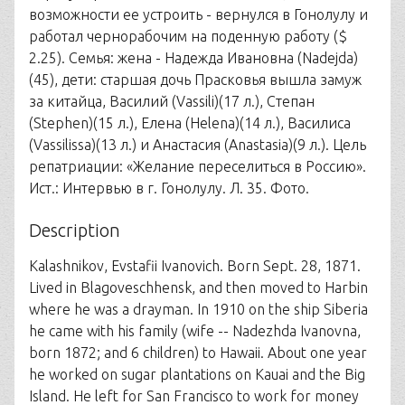
возможности ее устроить - вернулся в Гонолулу и
работал чернорабочим на поденную работу ($
2.25). Семья: жена - Надежда Ивановна (Nadejda)
(45), дети: старшая дочь Прасковья вышла замуж
за китайца, Василий (Vassili)(17 л.), Степан
(Stephen)(15 л.), Елена (Helena)(14 л.), Василиса
(Vassilissa)(13 л.) и Анастасия (Anastasia)(9 л.). Цель
репатриации: «Желание переселиться в Россию».
Ист.: Интервью в г. Гонолулу. Л. 35. Фото.
Description
Kalashnikov, Evstafii Ivanovich. Born Sept. 28, 1871.
Lived in Blagoveschhensk, and then moved to Harbin
where he was a drayman. In 1910 on the ship Siberia
he came with his family (wife -- Nadezhda Ivanovna,
born 1872; and 6 children) to Hawaii. About one year
he worked on sugar plantations on Kauai and the Big
Island. He left for San Francisco to work for money