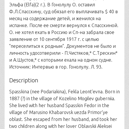
Эльфа (Elfa)(2 г.). В Гонолулу О. оставил
Ф.Л.Спасскину, суд обязал его выплачивать $ 40 в
месяц на содержание детей, и женился на
испанке. После ее смерти вернулся к Спасскиной.
О. не хотел ехать в Россию и Сп-на забрала свое
заявление от 10 сентября 1917 г. с целью
"переселиться к родным". Документов не было и
личность удосотверили - П.Чистяков,* С.Трескин*
и А.Шустов,* с которыми ехала на одном судне.
Источник: Интервью в гор. Гонолулу. Л. 93.
Description
Spasskina (nee Podariakina), Fekla Leont'evna. Born in
1887 (?) in the village of Kozelino Mogilev guberniia.
She lived with her husband Spasskin Fedor in the
village of Marusino Khabarovsk uezda Primor'ye
oblast. She escaped from her husband, and took her
two children along with her lover Oblavskii Aleksei