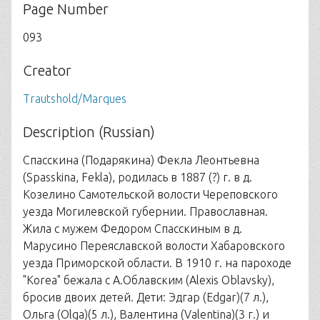
Page Number
093
Creator
Trautshold/Marques
Description (Russian)
Спасскина (Подарякина) Фекла Леонтьевна
(Spasskina, Fekla), родилась в 1887 (?) г. в д.
Козелино Самотельской волости Череповского
уезда Могилевской губернии. Православная.
Жила с мужем Федором Спасскиным в д.
Марусино Переяславской волости Хабаровского
уезда Приморской области. В 1910 г. на пароходе
"Korea" бежала с А.Облавским (Alexis Oblavsky),
бросив двоих детей. Дети: Эдгар (Edgar)(7 л.),
Ольга (Olga)(5 л.), Валентина (Valentina)(3 г.) и